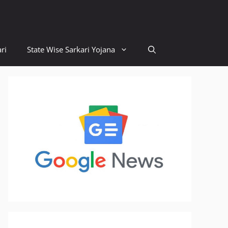
ri
State Wise Sarkari Yojana