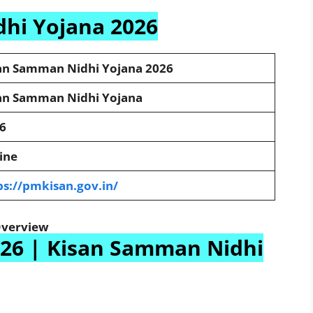
hi Yojana 2026
an Samman Nidhi Yojana 2026
an Samman Nidhi Yojana
6
ine
ps://pmkisan.gov.in/
Overview
ा 2026 | Kisan Samman Nidhi