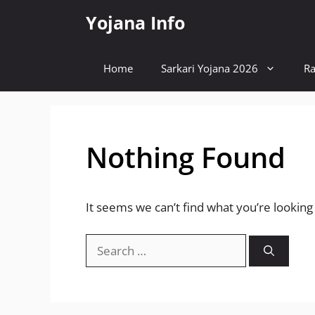
Skip
Yojana Info
to
content
Home
Sarkari Yojana 2026
Ra
Nothing Found
It seems we can’t find what you’re looking
Search
for: