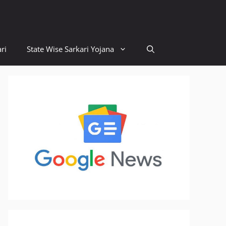
ri
State Wise Sarkari Yojana