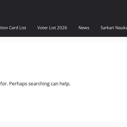
tion Card List
Voter List 2026
News
Sarkari Nauka
 for. Perhaps searching can help.