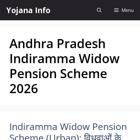
Skip
Yojana Info
Menu
to
content
Andhra Pradesh
Indiramma Widow
Pension Scheme
2026
Indiramma Widow Pension
Scheme (Urban): विधवाओं के