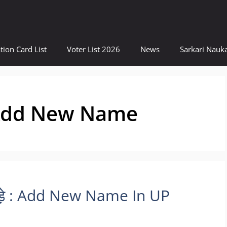
tion Card List
Voter List 2026
News
Sarkari Nauka
 Add New Name
े जोड़े : Add New Name In UP