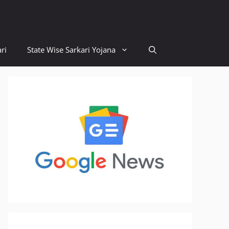
ri
State Wise Sarkari Yojana