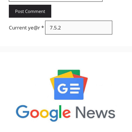
Current ye@r
*