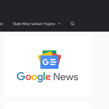
ri
State Wise Sarkari Yojana