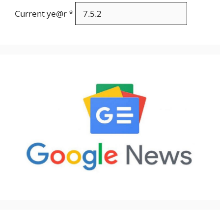
Current ye@r
*