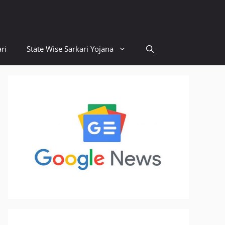
ri
State Wise Sarkari Yojana