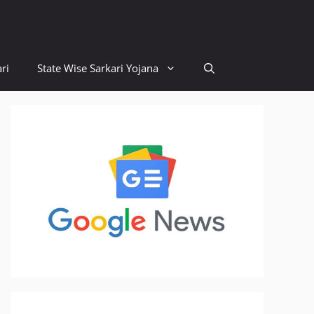
ri
State Wise Sarkari Yojana