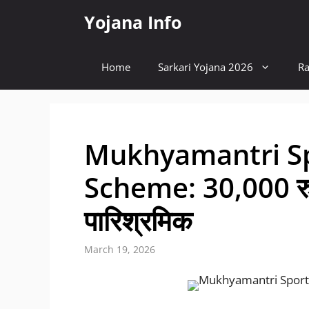
Skip
Yojana Info
to
content
Home
Sarkari Yojana 2026
Ra
Mukhyamantri S
Scheme: 30,000 रुपए
पारिश्रमिक
March 19, 2026