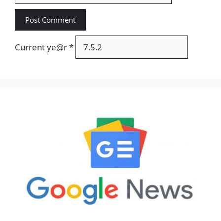
Current ye@r
*