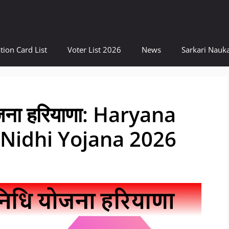
tion Card List
Voter List 2026
News
Sarkari Nauka
योजना हरियाणा: Haryana
Nidhi Yojana 2026