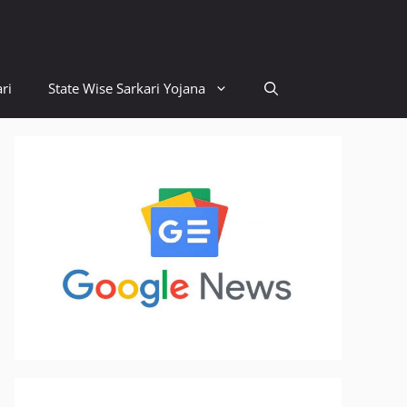
ri
State Wise Sarkari Yojana