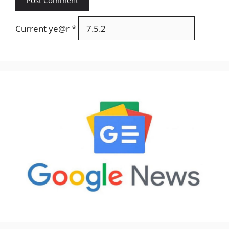
Current ye@r
*